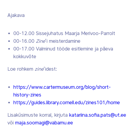
Ajakava
00-12.00 Sissejuhatus Maarja Merivoo-Parrolt
00-16.00
Zine
’i meisterdamine
00-17.00 Valminud tööde esitlemine ja päeva
kokkuvõte
Loe rohkem
zine
’idest:
https://www.cartermuseum.org/blog/short-
history-zines
https://guides.library.cornell.edu/zines101/home
Lisaküsimuste korral, kirjuta
katariina.sofia.pats@ut.ee
või
maja.soomagi@vabamu.ee