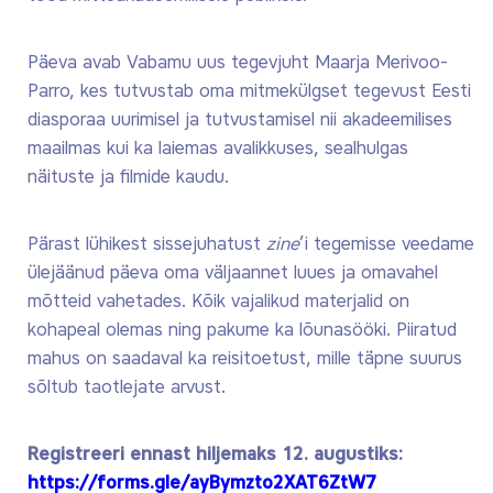
Päeva avab Vabamu uus tegevjuht Maarja Merivoo-
Parro, kes tutvustab oma mitmekülgset tegevust Eesti
diasporaa uurimisel ja tutvustamisel nii akadeemilises
maailmas kui ka laiemas avalikkuses, sealhulgas
näituste ja filmide kaudu.
Pärast lühikest sissejuhatust
zine
’i tegemisse veedame
ülejäänud päeva oma väljaannet luues ja omavahel
mõtteid vahetades. Kõik vajalikud materjalid on
kohapeal olemas ning pakume ka lõunasööki. Piiratud
mahus on saadaval ka reisitoetust, mille täpne suurus
sõltub taotlejate arvust.
Registreeri ennast hiljemaks 12. augustiks:
https://forms.gle/ayBymzto2XAT6ZtW7