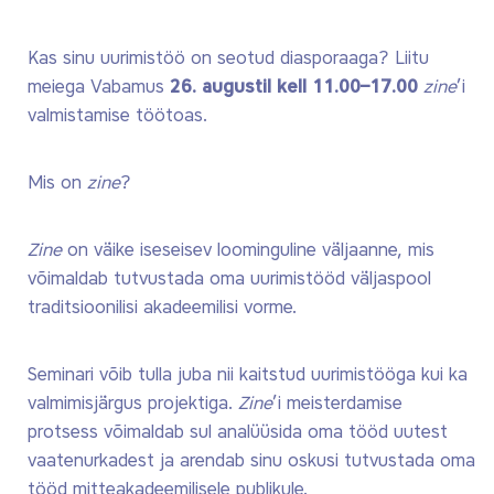
Kas sinu uurimistöö on seotud diasporaaga? Liitu
meiega Vabamus
26. augustil kell 11.00–17.00
zine
’i
valmistamise töötoas.
Mis on
zine
?
Zine
on väike iseseisev loominguline väljaanne, mis
võimaldab tutvustada oma uurimistööd väljaspool
traditsioonilisi akadeemilisi vorme.
Seminari võib tulla juba nii kaitstud uurimistööga kui ka
valmimisjärgus projektiga.
Zine
’i meisterdamise
protsess võimaldab sul analüüsida oma tööd uutest
vaatenurkadest ja arendab sinu oskusi tutvustada oma
tööd mitteakadeemilisele publikule.