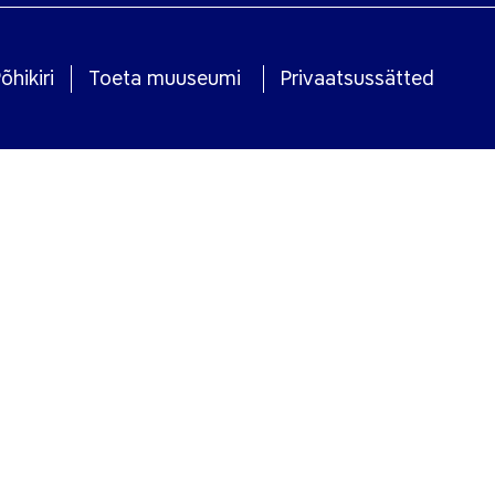
õhikiri
Toeta muuseumi
Privaatsussätted