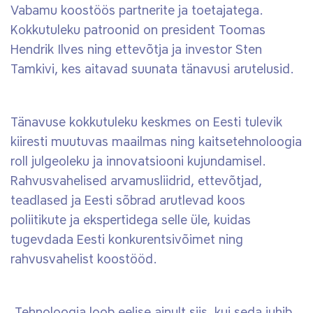
Vabamu koostöös partnerite ja toetajatega.
Kokkutuleku patroonid on president Toomas
Hendrik Ilves ning ettevõtja ja investor Sten
Tamkivi, kes aitavad suunata tänavusi arutelusid.
Tänavuse kokkutuleku keskmes on Eesti tulevik
kiiresti muutuvas maailmas ning kaitsetehnoloogia
roll julgeoleku ja innovatsiooni kujundamisel.
Rahvusvahelised arvamusliidrid, ettevõtjad,
teadlased ja Eesti sõbrad arutlevad koos
poliitikute ja ekspertidega selle üle, kuidas
tugevdada Eesti konkurentsivõimet ning
rahvusvahelist koostööd.
„Tehnoloogia loob eelise ainult siis, kui seda juhib