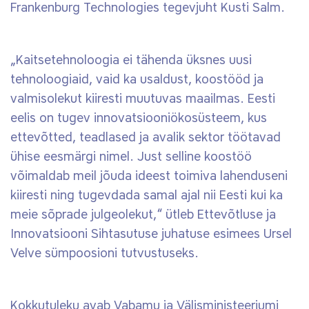
Frankenburg Technologies tegevjuht Kusti Salm.
„Kaitsetehnoloogia ei tähenda üksnes uusi
tehnoloogiaid, vaid ka usaldust, koostööd ja
valmisolekut kiiresti muutuvas maailmas. Eesti
eelis on tugev innovatsiooniökosüsteem, kus
ettevõtted, teadlased ja avalik sektor töötavad
ühise eesmärgi nimel. Just selline koostöö
võimaldab meil jõuda ideest toimiva lahenduseni
kiiresti ning tugevdada samal ajal nii Eesti kui ka
meie sõprade julgeolekut,“ ütleb Ettevõtluse ja
Innovatsiooni Sihtasutuse juhatuse esimees Ursel
Velve sümpoosioni tutvustuseks.
Kokkutuleku avab Vabamu ja Välisministeeriumi