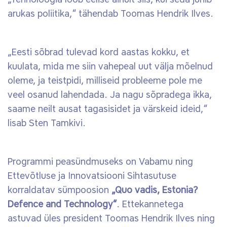
arukas poliitika,“
tähendab Toomas Hendrik Ilves.
„Eesti sõbrad tulevad kord aastas kokku, et
kuulata, mida me siin vahepeal uut välja mõelnud
oleme, ja teistpidi, milliseid probleeme pole me
veel osanud lahendada. Ja nagu sõpradega ikka,
saame neilt ausat tagasisidet ja värskeid ideid,“
lisab
Sten Tamkivi.
Programmi peasündmuseks on Vabamu ning
Ettevõtluse ja Innovatsiooni Sihtasutuse
korraldatav sümpoosion
„Quo vadis, Estonia?
Defence and Technology“
. Ettekannetega
astuvad üles president Toomas Hendrik Ilves ning