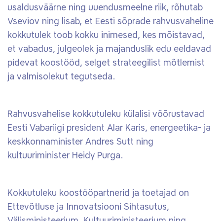
usaldusväärne ning uuendusmeelne riik, rõhutab
Vseviov ning lisab, et Eesti sõprade rahvusvaheline
kokkutulek toob kokku inimesed, kes mõistavad,
et vabadus, julgeolek ja majanduslik edu eeldavad
pidevat koostööd, selget strateegilist mõtlemist
ja valmisolekut tegutseda.
Rahvusvahelise kokkutuleku külalisi võõrustavad
Eesti Vabariigi president Alar Karis, energeetika- ja
keskkonnaminister Andres Sutt ning
kultuuriminister Heidy Purga.
Kokkutuleku koostööpartnerid ja toetajad on
Ettevõtluse ja Innovatsiooni Sihtasutus,
Välisministeerium, Kultuuriministeerium ning