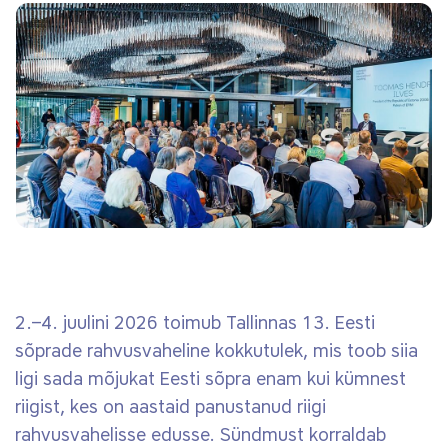
2.–4. juulini 2026 toimub Tallinnas 13. Eesti
sõprade rahvusvaheline kokkutulek, mis toob siia
ligi sada mõjukat Eesti sõpra enam kui kümnest
riigist, kes on aastaid panustanud riigi
rahvusvahelisse edusse. Sündmust korraldab