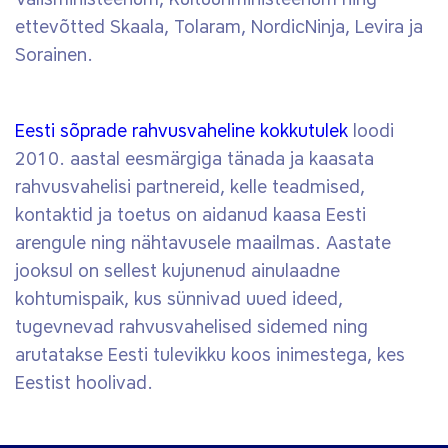
ettevõtted Skaala, Tolaram, NordicNinja, Levira ja
Sorainen.
Eesti sõprade rahvusvaheline kokkutulek
loodi
2010. aastal eesmärgiga tänada ja kaasata
rahvusvahelisi partnereid, kelle teadmised,
kontaktid ja toetus on aidanud kaasa Eesti
arengule ning nähtavusele maailmas. Aastate
jooksul on sellest kujunenud ainulaadne
kohtumispaik, kus sünnivad uued ideed,
tugevnevad rahvusvahelised sidemed ning
arutatakse Eesti tulevikku koos inimestega, kes
Eestist hoolivad.