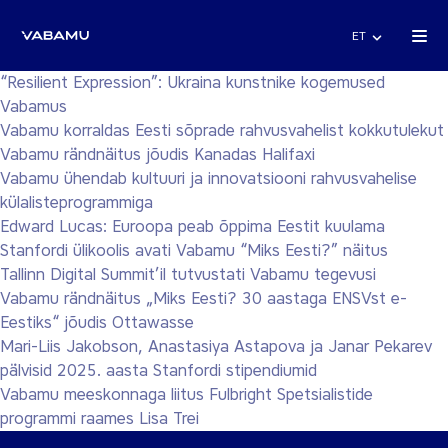
ET
“Resilient Expression”: Ukraina kunstnike kogemused
Vabamus
Vabamu korraldas Eesti sõprade rahvusvahelist kokkutulekut
Vabamu rändnäitus jõudis Kanadas Halifaxi
Vabamu ühendab kultuuri ja innovatsiooni rahvusvahelise
külalisteprogrammiga
Edward Lucas: Euroopa peab õppima Eestit kuulama
Stanfordi ülikoolis avati Vabamu “Miks Eesti?” näitus
Tallinn Digital Summit’il tutvustati Vabamu tegevusi
Vabamu rändnäitus „Miks Eesti? 30 aastaga ENSVst e-
Eestiks“ jõudis Ottawasse
Mari-Liis Jakobson, Anastasiya Astapova ja Janar Pekarev
pälvisid 2025. aasta Stanfordi stipendiumid
Vabamu meeskonnaga liitus Fulbright Spetsialistide
programmi raames Lisa Trei