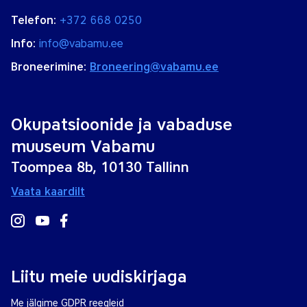
Telefon:
+372 668 0250
Info:
info@vabamu.ee
Broneerimine:
Broneering@vabamu.ee
Okupatsioonide ja vabaduse
muuseum Vabamu
Toompea 8b, 10130 Tallinn
Vaata kaardilt
Liitu meie uudiskirjaga
Me jälgime GDPR reegleid