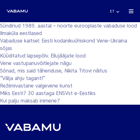
ET
Sündinud 1989. aastal – noorte eurooplaste vabaduse lood
Ilmaküla eestlased
Vabaduse kaitsel: Eesti kodanikuühiskond Vene-Ukraina
sõjas
Küüditatud lapsepõlv. Ellujääjate lood
Vene vastupanuvõitlejate nägu
Sõnad, mis said tähenduse, Nikita Titovi näitus
“Välja ahju tagant!”
Režiimivastane valgevene kunst
Miks Eesti? 30 aastaga ENSVst e-Eestiks
Kui palju maksab inimene?