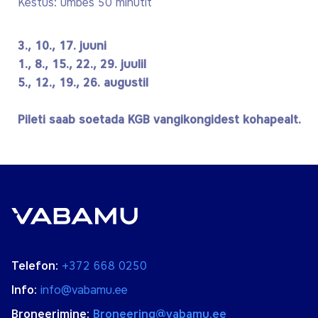
Kestus: umbes 50 minutit
3
., 10
., 17
. juuni
1
., 8
., 15
., 22
., 29
. juulil
5
.,
12
.,
19
.,
26
. augustil
Pileti saab soetada KGB vangikongidest kohapealt.
Telefon:
+372 668 0250
Info:
info@vabamu.ee
Broneerimine:
Broneering@vabamu.ee