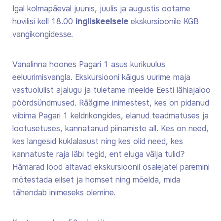
Igal kolmapäeval juunis, juulis ja augustis ootame
huvilisi kell 18.00
ingliskeelsele
ekskursioonile KGB
vangikongidesse.
Vanalinna hoones Pagari 1 asus kurikuulus
eeluurimisvangla. Ekskursiooni käigus uurime maja
vastuolulist ajalugu ja tuletame meelde Eesti lähiajaloo
pöördsündmused. Räägime inimestest, kes on pidanud
viibima Pagari 1 keldrikongides, elanud teadmatuses ja
lootusetuses, kannatanud piinamiste all. Kes on need,
kes langesid kuklalasust ning kes olid need, kes
kannatuste raja läbi tegid, ent eluga välja tulid?
Hämarad lood aitavad ekskursioonil osalejatel paremini
mõtestada eilset ja homset ning mõelda, mida
tähendab inimeseks olemine.