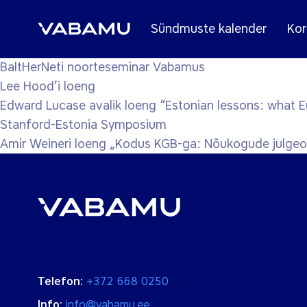
Sündmuste kalender
Kor
BaltHerNeti noorteseminar Vabamus
Lee Hood’i loeng
Edward Lucase avalik loeng “Estonian lessons: what E
Stanford-Estonia Symposium
Amir Weineri loeng „Kodus KGB-ga: Nõukogude julgeol
Telefon:
+372 668 0250
Info:
info@vabamu.ee