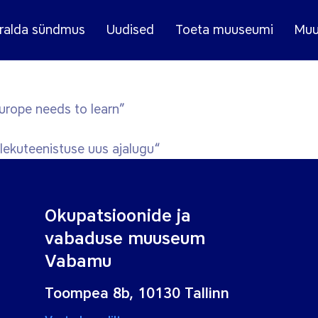
ralda sündmus
Uudised
Toeta muuseumi
Muu
urope needs to learn”
ekuteenistuse uus ajalugu“
Okupatsioonide ja
vabaduse muuseum
Vabamu
Toompea 8b, 10130 Tallinn